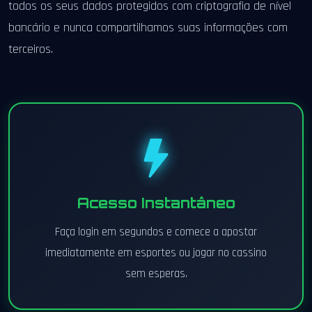
todos os seus dados protegidos com criptografia de nível
bancário e nunca compartilhamos suas informações com
terceiros.
Acesso Instantâneo
Faça login em segundos e comece a apostar
imediatamente em esportes ou jogar no cassino
sem esperas.