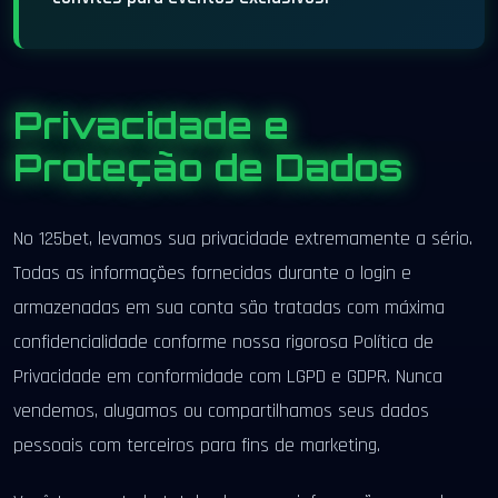
Privacidade e
Proteção de Dados
No 125bet, levamos sua privacidade extremamente a sério.
Todas as informações fornecidas durante o login e
armazenadas em sua conta são tratadas com máxima
confidencialidade conforme nossa rigorosa Política de
Privacidade em conformidade com LGPD e GDPR. Nunca
vendemos, alugamos ou compartilhamos seus dados
pessoais com terceiros para fins de marketing.