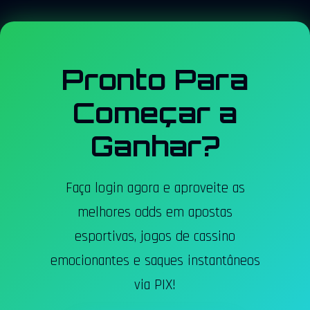
Pronto Para
Começar a
Ganhar?
Faça login agora e aproveite as
melhores odds em apostas
esportivas, jogos de cassino
emocionantes e saques instantâneos
via PIX!