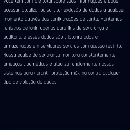
Você tem controle total sobre suas informações e pode
acessar, atualizar ou solicitar exclusão de dados a qualquer
momento através das configurações de conta. Mantemos
registros de login apenas para fins de segurança e
auditoria, e esses dados são criptografados e
armazenados em servidores seguros com acesso restrito.
Nossa equipe de segurança monitora constantemente
ameaças cibernéticas e atualiza regularmente nossos
sistemas para garantir proteção máxima contra qualquer
tipo de violação de dados.