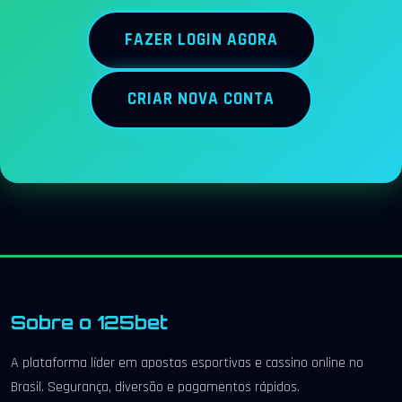
FAZER LOGIN AGORA
CRIAR NOVA CONTA
Sobre o 125bet
A plataforma líder em apostas esportivas e cassino online no
Brasil. Segurança, diversão e pagamentos rápidos.