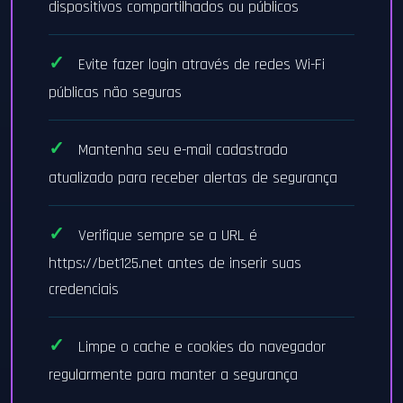
dispositivos compartilhados ou públicos
Evite fazer login através de redes Wi-Fi
públicas não seguras
Mantenha seu e-mail cadastrado
atualizado para receber alertas de segurança
Verifique sempre se a URL é
https://bet125.net antes de inserir suas
credenciais
Limpe o cache e cookies do navegador
regularmente para manter a segurança