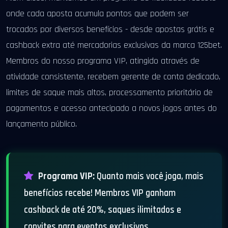
onde cada aposta acumula pontos que podem ser
trocados por diversos benefícios - desde apostas grátis e
cashback extra até mercadorias exclusivas da marca 125bet.
Membros do nosso programa VIP, atingido através de
atividade consistente, recebem gerente de conta dedicado,
limites de saque mais altos, processamento prioritário de
pagamentos e acesso antecipado a novos jogos antes do
lançamento público.
Programa VIP:
Quanto mais você joga, mais
benefícios recebe! Membros VIP ganham
cashback de até 20%, saques ilimitados e
convites para eventos exclusivos.